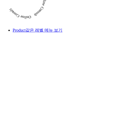
Product
같은 레벨 메뉴 보기
#EWG 그린등급
#피부 자극 테스트 완료
LUS
Jeonju Minari Mask pack & Mist set