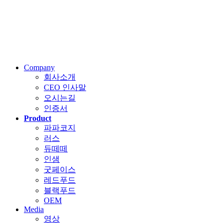
Company
회사소개
CEO 인사말
오시는길
인증서
Product
파파코지
러스
듀떼떼
인샘
굿페이스
레드푸드
블랙푸드
OEM
Media
영상