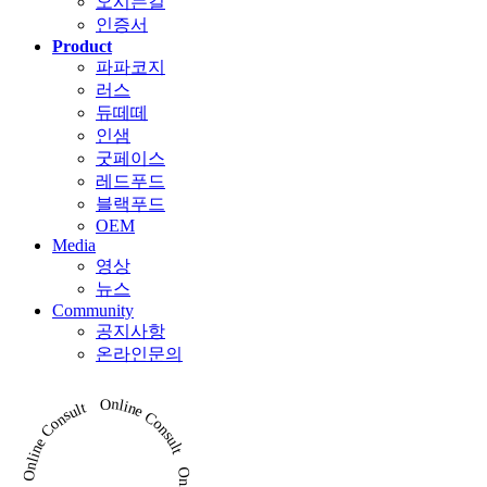
오시는길
인증서
Product
파파코지
러스
듀떼떼
인샘
굿페이스
레드푸드
블랙푸드
OEM
Media
영상
뉴스
Community
공지사항
온라인문의
Online Consult Online Consult Online Consult Online Consult