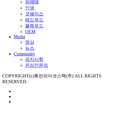
듀떼떼
인샘
굿페이스
레드푸드
블랙푸드
OEM
Media
영상
뉴스
Community
공지사항
온라인문의
COPYRIGHT(c)휴먼피아코스텍(주) ALL RIGHTS
RESERVED.